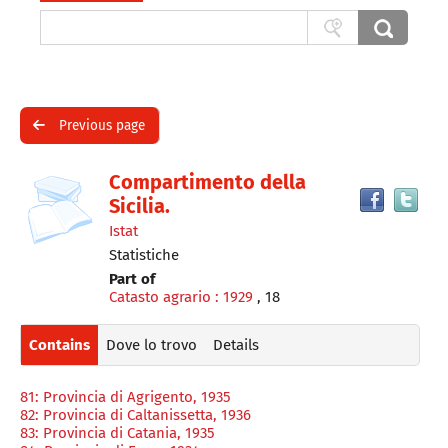
Cerca su "Catalogue"
Advanced search
Previous page
Dettaglio
cover
Fin
Compartimento della
th
Sicilia.
del
do
Istat
in
documento
ot
Statistiche
re
Part of
Catasto agrario : 1929
, 18
Contains
Dove lo trovo
Details
81: Provincia di Agrigento, 1935
82: Provincia di Caltanissetta, 1936
83: Provincia di Catania, 1935