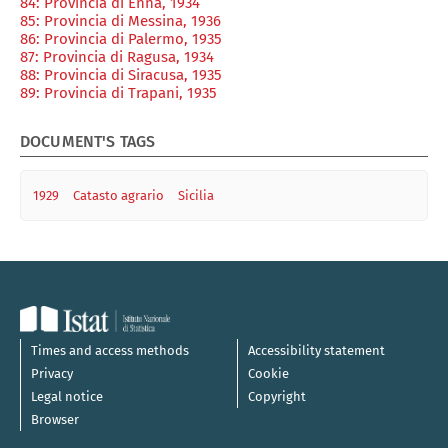
84: Provincia di Enna, 1934
85: Provincia di Messina, 1936
86: Provincia di Palermo, 1935
87: Provincia di Ragusa, 1934
88: Provincia di Siracusa, 1935
89: Provincia di Trapani, 1935
DOCUMENT'S TAGS
1929
Catasto agrario
Sicilia
Times and access methods
Accessibility statement
Privacy
Cookie
Legal notice
Copyright
Browser