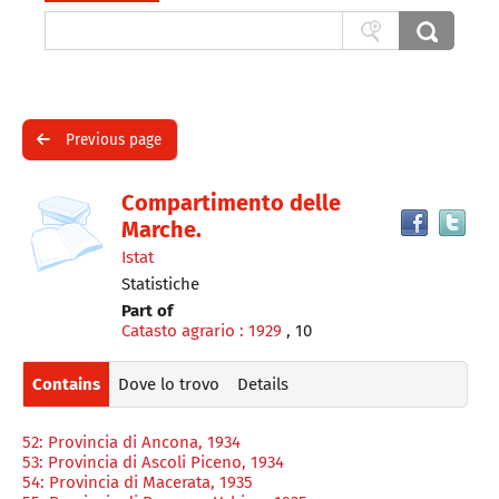
Cerca su "Catalogue"
Advanced search
Previous page
Dettaglio
cover
Fin
Compartimento delle
th
Marche.
del
do
Istat
in
documento
ot
Statistiche
re
Part of
Catasto agrario : 1929
, 10
Contains
Dove lo trovo
Details
52: Provincia di Ancona, 1934
53: Provincia di Ascoli Piceno, 1934
54: Provincia di Macerata, 1935